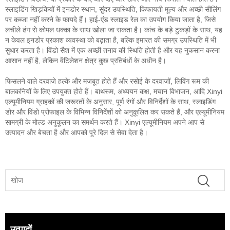
स्लाइडिंग खिड़कियों में इनडोर स्थान, सुंदर उपस्थिति, किफायती मूल्य और अच्छी सीलिंग
पर कब्जा नहीं करने के फायदे हैं। हाई-एंड स्लाइड रेल का उपयोग किया जाता है, जिसे
लचीले ढंग से कोमल धक्का के साथ खोला जा सकता है। कांच के बड़े टुकड़ों के साथ, यह
न केवल इनडोर प्रकाश व्यवस्था को बढ़ाता है, बल्कि इमारत की समग्र उपस्थिति में भी
सुधार करता है। विंडो सैश में एक अच्छी तनाव की स्थिति होती है और यह नुकसान करना
आसान नहीं है, लेकिन वेंटिलेशन क्षेत्र कुछ प्रतिबंधों के अधीन है।
फिसलने वाले दरवाजे हल्के और मजबूत होते हैं और रसोई के दरवाजों, लिविंग रूम की
बालकनियों के लिए उपयुक्त होते हैं। बाथरूम, अध्ययन कक्ष, मचान विभाजन, आदि Xinyi
एल्यूमीनियम ग्राहकों की जरूरतों के अनुसार, पूर्ण रंगों और विनिर्देशों के साथ, स्लाइडिंग
डोर और विंडो प्रोफाइल के विभिन्न विनिर्देशों को अनुकूलित कर सकते हैं, और एल्यूमीनियम
सामग्री के मोल्ड अनुकूलन का समर्थन करते हैं। Xinyi एल्यूमीनियम अपने आप से
उत्पादन और बेचता है और आपको पूरे दिल से सेवा देता है।
उत्पादों