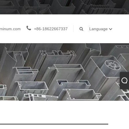
luminum.com
+86-18622667337
Language