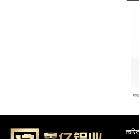
पाउ
त्वरि