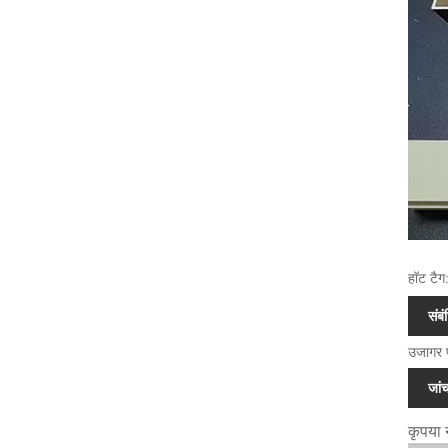
हॉट टैग:
संबं
उजागर फ
जांच
कृपया न