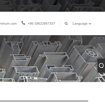
luminum.com
+86-18622667337
Language