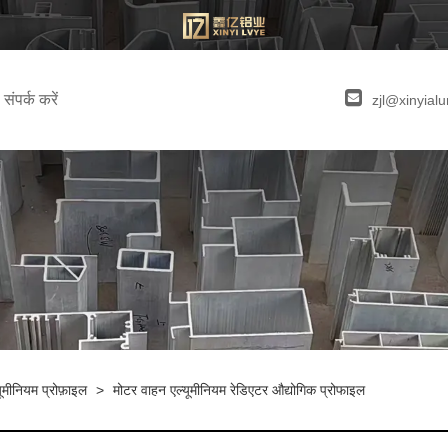
संपर्क करें
zjl@xinyia
ूमीनियम प्रोफ़ाइल
>
मोटर वाहन एल्यूमीनियम रेडिएटर औद्योगिक प्रोफाइल