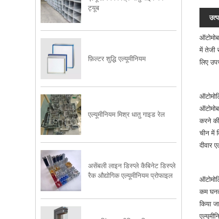
ट्यूब
उत्प
ऑटोमोबा
में तेज
फ़िल्टर शुद्धि एल्यूमीनियम
लिए उपभ
ऑटोमोटि
ऑटोमोबाइ
एल्यूमीनियम मिश्र धातु गाइड रेल
करने की
चीन में 
दीवार ए
असेंबली लाइन डिस्प्ले कैबिनेट डिस्प्ले
रैक औद्योगिक एल्यूमीनियम प्रोफाइल
ऑटोमोटि
कम घनत्
किया जा
एल्यूमी