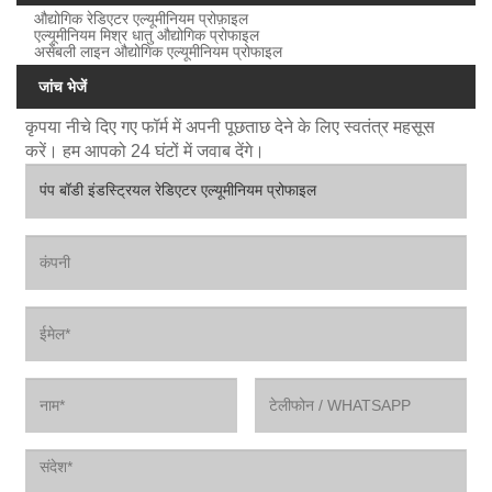
औद्योगिक रेडिएटर एल्यूमीनियम प्रोफ़ाइल
एल्यूमीनियम मिश्र धातु औद्योगिक प्रोफाइल
असेंबली लाइन औद्योगिक एल्यूमीनियम प्रोफाइल
जांच भेजें
कृपया नीचे दिए गए फॉर्म में अपनी पूछताछ देने के लिए स्वतंत्र महसूस
करें। हम आपको 24 घंटों में जवाब देंगे।