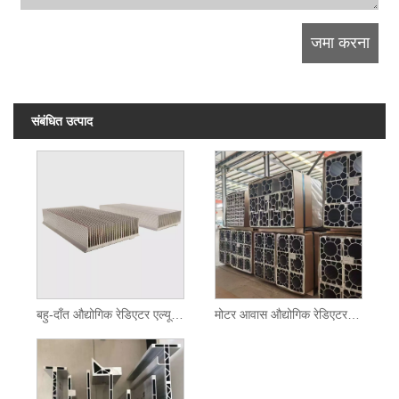
संबंधित उत्पाद
बहु-दाँत औद्योगिक रेडिएटर एल्यूमीनियम प्रोफाइल
मोटर आवास औद्योगिक रेडिएटर एल्यूमीनियम प्रोफाइल